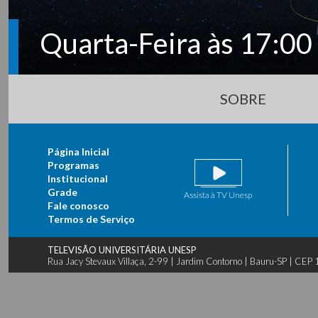
Quarta-Feira às 17:00
SOBRE
Página Inicial
Programas
Institucional
Grade
Assista à TV Unesp
Fale conosco
Termos de Serviço
TELEVISÃO UNIVERSITÁRIA UNESP
Rua Jacy Stevaux Villaça, 2-99 | Jardim Contorno | Bauru-SP | CE