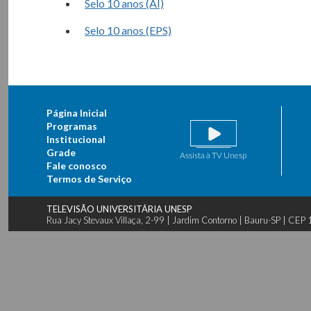
Selo 10 anos (AI)
Selo 10 anos (EPS)
Página Inicial
Programas
Institucional
Grade
Assista à TV Unesp
Fale conosco
Termos de Serviço
TELEVISÃO UNIVERSITÁRIA UNESP
Rua Jacy Stevaux Villaça, 2-99 | Jardim Contorno | Bauru-SP | CE