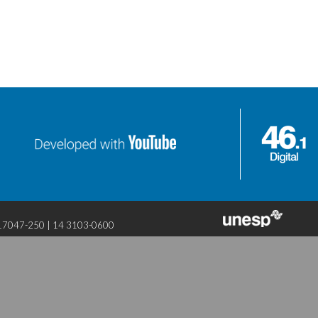
P 17047-250 |
14
3103-0600